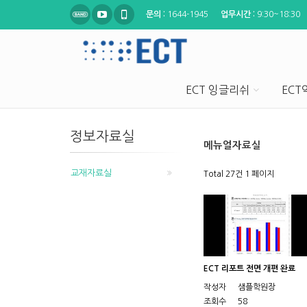
문의 :
1644-1945
업무시간 :
9:30~18:30
ECT 잉글리쉬
EC
정보자료실
메뉴얼자료실
교재자료실
Total 27건
1 페이지
ECT 리포트 전면 개편 완료
작성자
샘플학원장
조회수
58