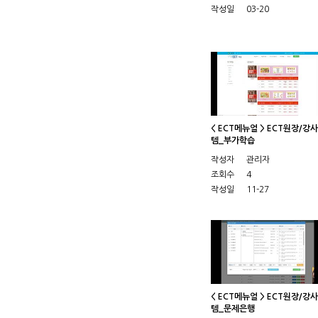
작성일
03-20
< ECT메뉴얼 > ECT원장/강
템_부가학습
작성자
관리자
조회수
4
작성일
11-27
< ECT메뉴얼 > ECT원장/강
템_문제은행