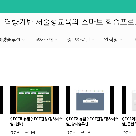
역량기반 서술형교육의 스마트 학습프
T역량솔루션
교재소개
정보자료실
알림방
< ECT메뉴얼 > ECT원장/강사시스
< ECT메뉴얼 > ECT원장/강사시스
< ECT
템 (전체)
템_강사솔루션
템_콘텐
작성자
관리자
작성자
관리자
작성자