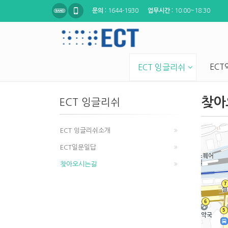
문의 :
1644-1930
업무시간 :
10:00~18:30
EC
ECT 잉글리쉬
찾아
ECT 잉글리쉬
ECT 잉글리쉬소개
ECT일문일답
찾아오시는길