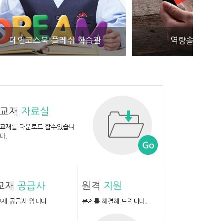
습관
역량솔루션 체험관
교재
자료실
교재를 다운로드 할수있습니
다.
교재
공급사
원격
지원
브릭스
맥밀란
필앤필
교재 공급사 입니다
문제를 해결해 드립니다.