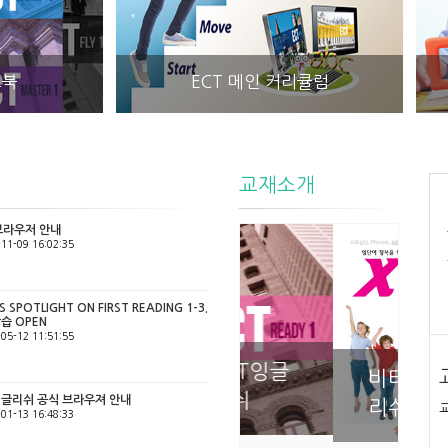
ECT 메인 커리큘럼
메인코스북 플레쉬 학
사항
교재소개
 브라우저 안내
11-09 16:02:35
KS SPOTLIGHT ON FIRST READING 1-3.
습 OPEN
05-12 11:51:55
ECT잉글
비타잉글
리쉬
T잉글리쉬 공식 브라우져 안내
리쉬
01-13 16:48:33