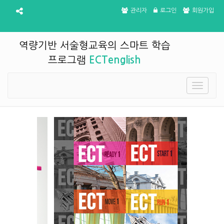
관리자
로그인
회원가입
역량기반 서술형교육의 스마트 학습
프로그램
ECTenglish
Toggle
navigatio