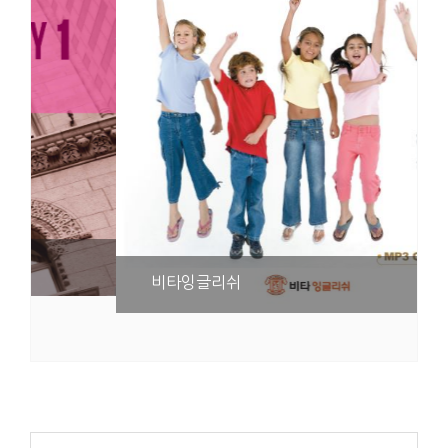
비타잉글리쉬